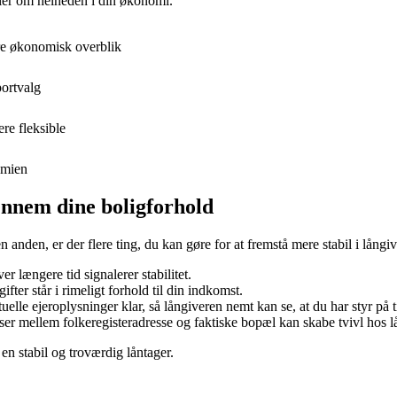
ndler om helheden i din økonomi.
re økonomisk overblik
portvalg
re fleksible
omien
ennem dine boligforhold
 anden, er der flere ting, du kan gøre for at fremstå mere stabil i långi
er længere tid signalerer stabilitet.
gifter står i rimeligt forhold til din indkomst.
elle ejeroplysninger klar, så långiveren nemt kan se, at du har styr på 
 mellem folkeregisteradresse og faktiske bopæl kan skabe tvivl hos l
en stabil og troværdig låntager.