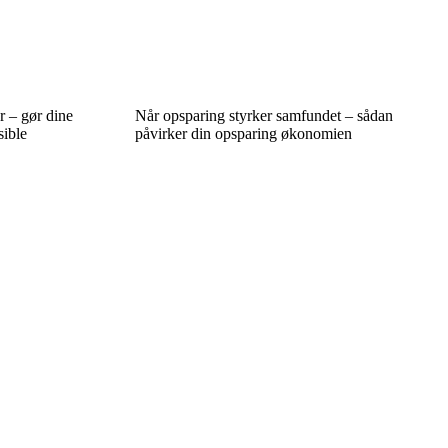
r – gør dine
Når opsparing styrker samfundet – sådan
sible
påvirker din opsparing økonomien