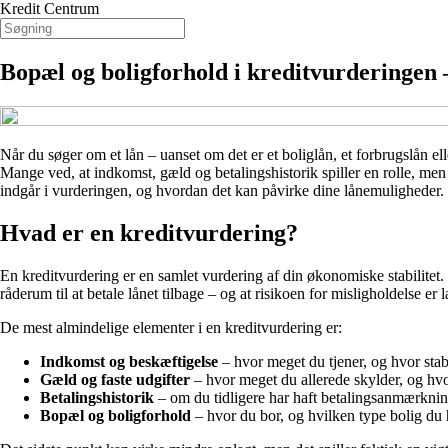
Kredit Centrum
Bopæl og boligforhold i kreditvurderingen 
Når du søger om et lån – uanset om det er et boliglån, et forbrugslån ell
Mange ved, at indkomst, gæld og betalingshistorik spiller en rolle, men
indgår i vurderingen, og hvordan det kan påvirke dine lånemuligheder.
Hvad er en kreditvurdering?
En kreditvurdering er en samlet vurdering af din økonomiske stabilitet.
råderum til at betale lånet tilbage – og at risikoen for misligholdelse er l
De mest almindelige elementer i en kreditvurdering er:
Indkomst og beskæftigelse
– hvor meget du tjener, og hvor stab
Gæld og faste udgifter
– hvor meget du allerede skylder, og hvor 
Betalingshistorik
– om du tidligere har haft betalingsanmærkning
Bopæl og boligforhold
– hvor du bor, og hvilken type bolig du 