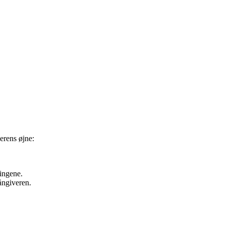
verens øjne:
tingene.
ångiveren.