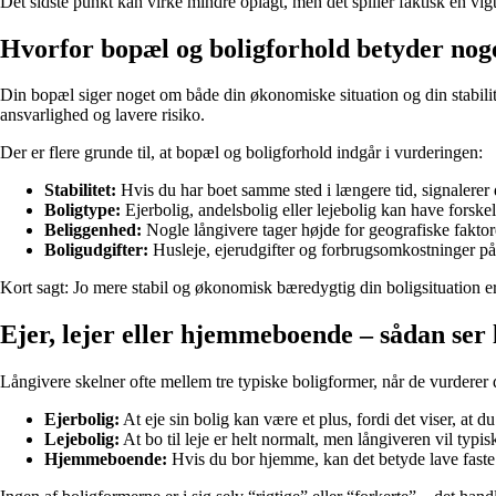
Det sidste punkt kan virke mindre oplagt, men det spiller faktisk en vig
Hvorfor bopæl og boligforhold betyder nog
Din bopæl siger noget om både din økonomiske situation og din stabilit
ansvarlighed og lavere risiko.
Der er flere grunde til, at bopæl og boligforhold indgår i vurderingen:
Stabilitet:
Hvis du har boet samme sted i længere tid, signalerer d
Boligtype:
Ejerbolig, andelsbolig eller lejebolig kan have forsk
Beliggenhed:
Nogle långivere tager højde for geografiske faktor
Boligudgifter:
Husleje, ejerudgifter og forbrugsomkostninger påvi
Kort sagt: Jo mere stabil og økonomisk bæredygtig din boligsituation er,
Ejer, lejer eller hjemmeboende – sådan ser 
Långivere skelner ofte mellem tre typiske boligformer, når de vurderer
Ejerbolig:
At eje sin bolig kan være et plus, fordi det viser, at
Lejebolig:
At bo til leje er helt normalt, men långiveren vil typi
Hjemmeboende:
Hvis du bor hjemme, kan det betyde lave faste