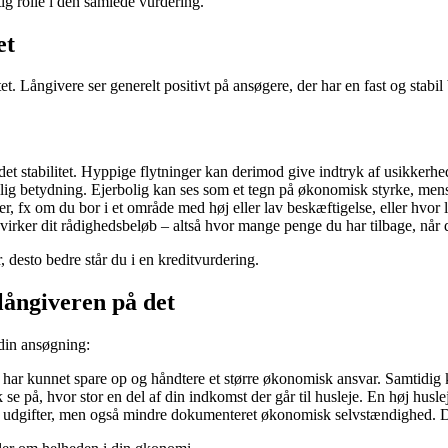
tig rolle i den samlede vurdering.
et
et. Långivere ser generelt positivt på ansøgere, der har en fast og sta
et stabilitet. Hyppige flytninger kan derimod give indtryk af usikkerhed
ellig betydning. Ejerbolig kan ses som et tegn på økonomisk styrke, men
er, fx om du bor i et område med høj eller lav beskæftigelse, eller hvor
rker dit rådighedsbeløb – altså hvor mange penge du har tilbage, når de 
 desto bedre står du i en kreditvurdering.
långiveren på det
 din ansøgning:
 du har kunnet spare op og håndtere et større økonomisk ansvar. Samtidig
sk se på, hvor stor en del af din indkomst der går til husleje. En høj hu
 udgifter, men også mindre dokumenteret økonomisk selvstændighed. D