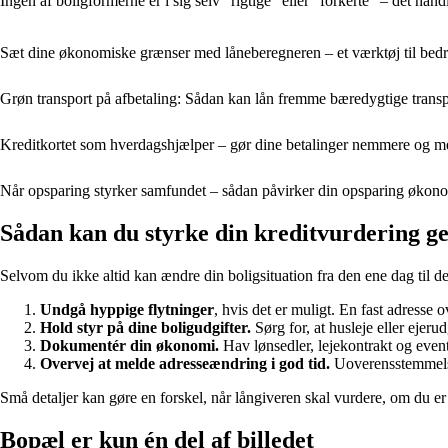
Ingen af boligformerne er i sig selv “rigtige” eller “forkerte” – det ha
Sæt dine økonomiske grænser med låneberegneren – et værktøj til bed
Grøn transport på afbetaling: Sådan kan lån fremme bæredygtige trans
Kreditkortet som hverdagshjælper – gør dine betalinger nemmere og me
Når opsparing styrker samfundet – sådan påvirker din opsparing økon
Sådan kan du styrke din kreditvurdering g
Selvom du ikke altid kan ændre din boligsituation fra den ene dag til den
Undgå hyppige flytninger
, hvis det er muligt. En fast adresse ov
Hold styr på dine boligudgifter.
Sørg for, at husleje eller ejerud
Dokumentér din økonomi.
Hav lønsedler, lejekontrakt og eventu
Overvej at melde adresseændring i god tid.
Uoverensstemmelser
Små detaljer kan gøre en forskel, når långiveren skal vurdere, om du er 
Bopæl er kun én del af billedet