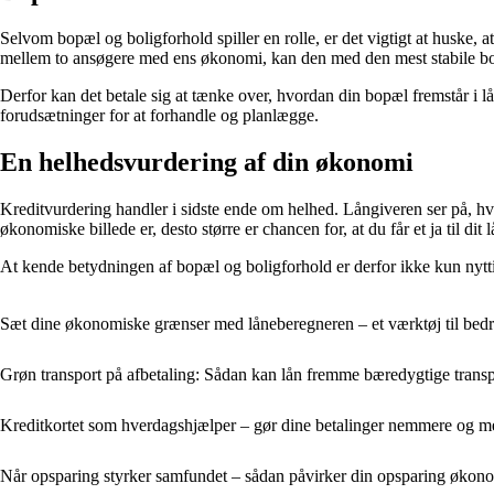
Selvom bopæl og boligforhold spiller en rolle, er det vigtigt at huske,
mellem to ansøgere med ens økonomi, kan den med den mest stabile bol
Derfor kan det betale sig at tænke over, hvordan din bopæl fremstår i lå
forudsætninger for at forhandle og planlægge.
En helhedsvurdering af din økonomi
Kreditvurdering handler i sidste ende om helhed. Långiveren ser på, hvo
økonomiske billede er, desto større er chancen for, at du får et ja til dit l
At kende betydningen af bopæl og boligforhold er derfor ikke kun nyttig
Sæt dine økonomiske grænser med låneberegneren – et værktøj til bed
Grøn transport på afbetaling: Sådan kan lån fremme bæredygtige trans
Kreditkortet som hverdagshjælper – gør dine betalinger nemmere og me
Når opsparing styrker samfundet – sådan påvirker din opsparing økon