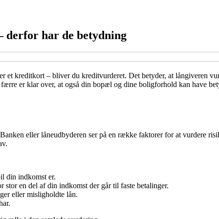
– derfor har de betydning
er et kreditkort – bliver du kreditvurderet. Det betyder, at långiveren vu
 færre er klar over, at også din bopæl og dine boligforhold kan have be
 Banken eller låneudbyderen ser på en række faktorer for at vurdere risi
av.
il din indkomst er.
stor en del af din indkomst der går til faste betalinger.
er eller misligholdte lån.
har.