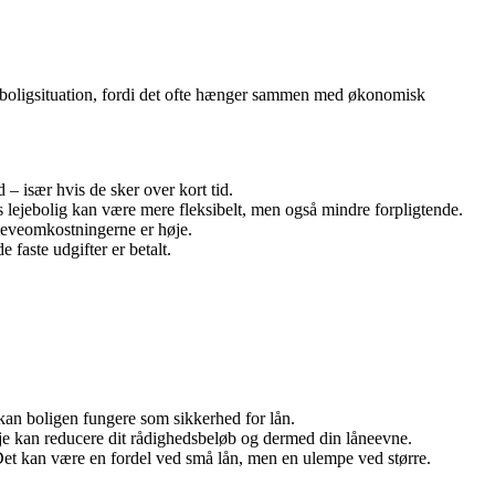
bil boligsituation, fordi det ofte hænger sammen med økonomisk
 – især hvis de sker over kort tid.
s lejebolig kan være mere fleksibelt, men også mindre forpligtende.
 leveomkostningerne er høje.
faste udgifter er betalt.
 kan boligen fungere som sikkerhed for lån.
sleje kan reducere dit rådighedsbeløb og dermed din låneevne.
et kan være en fordel ved små lån, men en ulempe ved større.