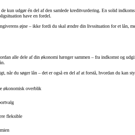
 at de kun udgør én del af den samlede kreditvurdering. En solid indkoms
igsituation have en fordel.
ngiverens øjne – ikke fordi du skal ændre din livssituation for et lån, m
rdan alle dele af din økonomi hænger sammen – fra indkomst og udgifter 
ån.
t, når du søger lån – det er også en del af at forstå, hvordan du kan st
re økonomisk overblik
portvalg
re fleksible
omien