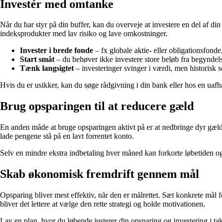
Investér med omtanke
Når du har styr på din buffer, kan du overveje at investere en del af d
indeksprodukter med lav risiko og lave omkostninger.
Invester i brede fonde
– fx globale aktie- eller obligationsfonde
Start småt
– du behøver ikke investere store beløb fra begyndel
Tænk langsigtet
– investeringer svinger i værdi, men historisk se
Hvis du er usikker, kan du søge rådgivning i din bank eller hos en uafhæn
Brug opsparingen til at reducere gæld
En anden måde at bruge opsparingen aktivt på er at nedbringe dyr gæld.
lade pengene stå på en lavt forrentet konto.
Selv en mindre ekstra indbetaling hver måned kan forkorte løbetiden og 
Skab økonomisk fremdrift gennem mål
Opsparing bliver mest effektiv, når den er målrettet. Sæt konkrete mål f
bliver det lettere at vælge den rette strategi og holde motivationen.
Lav en plan, hvor du løbende justerer din opsparing og investering i tak