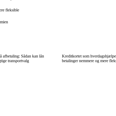
re fleksible
omien
å afbetaling: Sådan kan lån
Kreditkortet som hverdagshjælpe
ige transportvalg
betalinger nemmere og mere flek