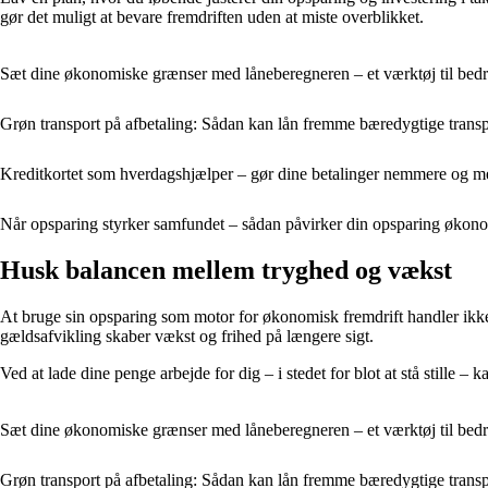
gør det muligt at bevare fremdriften uden at miste overblikket.
Sæt dine økonomiske grænser med låneberegneren – et værktøj til bed
Grøn transport på afbetaling: Sådan kan lån fremme bæredygtige trans
Kreditkortet som hverdagshjælper – gør dine betalinger nemmere og me
Når opsparing styrker samfundet – sådan påvirker din opsparing økon
Husk balancen mellem tryghed og vækst
At bruge sin opsparing som motor for økonomisk fremdrift handler ikke 
gældsafvikling skaber vækst og frihed på længere sigt.
Ved at lade dine penge arbejde for dig – i stedet for blot at stå stille
Sæt dine økonomiske grænser med låneberegneren – et værktøj til bed
Grøn transport på afbetaling: Sådan kan lån fremme bæredygtige trans