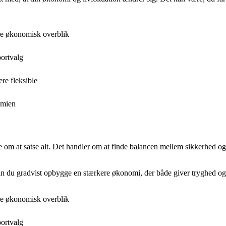
re økonomisk overblik
portvalg
re fleksible
omien
om at satse alt. Det handler om at finde balancen mellem sikkerhed og 
 – kan du gradvist opbygge en stærkere økonomi, der både giver tryghed o
re økonomisk overblik
portvalg