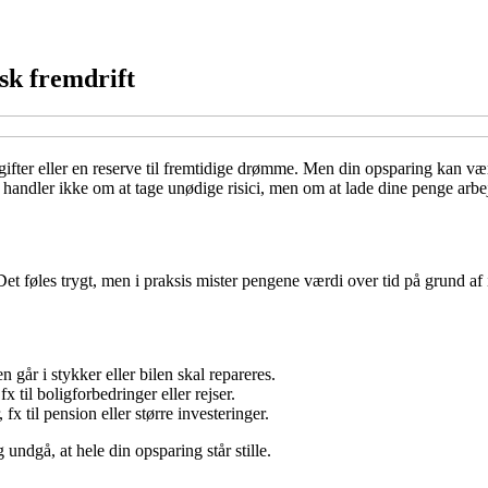
sk fremdrift
udgifter eller en reserve til fremtidige drømme. Men din opsparing kan
handler ikke om at tage unødige risici, men om at lade dine penge arbejd
t føles trygt, men i praksis mister pengene værdi over tid på grund af i
 går i stykker eller bilen skal repareres.
x til boligforbedringer eller rejser.
x til pension eller større investeringer.
 undgå, at hele din opsparing står stille.