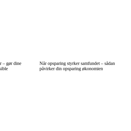
r – gør dine
Når opsparing styrker samfundet – sådan
sible
påvirker din opsparing økonomien