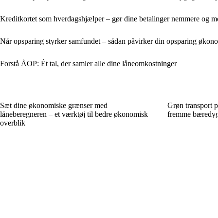
Kreditkortet som hverdagshjælper – gør dine betalinger nemmere og me
Når opsparing styrker samfundet – sådan påvirker din opsparing økon
Forstå ÅOP: Ét tal, der samler alle dine låneomkostninger
Sæt dine økonomiske grænser med
Grøn transport p
låneberegneren – et værktøj til bedre økonomisk
fremme bæredygt
overblik