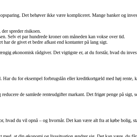
in opsparing. Det behøver ikke være kompliceret. Mange banker og invest
, der spreder risikoen.
sen. Selv et par hundrede kroner om måneden kan vokse over tid.
t har de givet et bedre afkast end kontanter på lang sigt.
gig økonomisk rådgiver. Det vigtigste er, at du forstår, hvad du investere
 Har du for eksempel forbrugslån eller kreditkortgæld med høj rente, k
reducere de samlede renteudgifter markant. Det frigør penge på sigt, som
or, hvad du vil opnå – og hvornår. Det kan være alt fra at købe bolig, st
t med, at din økonomi og livssituation ændrer sig. Det kan være, du får h