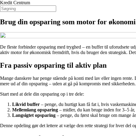
Kredit Centrum
Brug din opsparing som motor for økonomi
De fleste forbinder opsparing med tryghed – en buffer til uforudsete 
aktiv motor for økonomisk fremdrift, hvis du bruger den strategisk. Det 
Fra passiv opsparing til aktiv plan
Mange danskere har penge stående på konti med lav eller ingen rente. De
mere ud af din opsparing – uden at gå på kompromis med sikkerheden.
Start med at dele din opsparing op i tre dele:
Likvid buffer
– penge, du hurtigt kan få fat i, hvis vaskemaskinen
Mellemlang opsparing
– midler, du kan bruge inden for 3–5 år, f
Langsigtet opsparing
– penge, du først skal bruge om mange år, f
Denne opdeling gør det lettere at vælge den rette strategi for hver del og