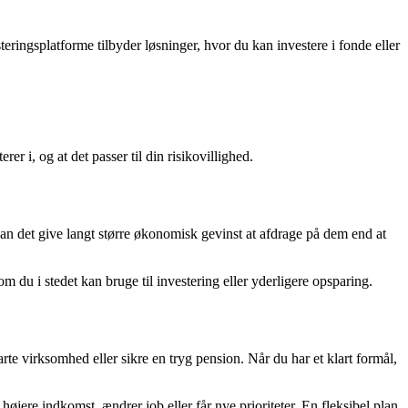
eringsplatforme tilbyder løsninger, hvor du kan investere i fonde eller
r i, og at det passer til din risikovillighed.
an det give langt større økonomisk gevinst at afdrage på dem end at
 du i stedet kan bruge til investering eller yderligere opsparing.
arte virksomhed eller sikre en tryg pension. Når du har et klart formål,
øjere indkomst, ændrer job eller får nye prioriteter. En fleksibel plan