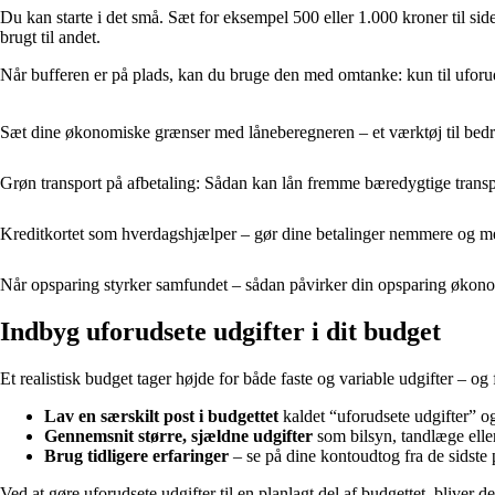
Du kan starte i det små. Sæt for eksempel 500 eller 1.000 kroner til side 
brugt til andet.
Når bufferen er på plads, kan du bruge den med omtanke: kun til uforudse
Sæt dine økonomiske grænser med låneberegneren – et værktøj til bed
Grøn transport på afbetaling: Sådan kan lån fremme bæredygtige trans
Kreditkortet som hverdagshjælper – gør dine betalinger nemmere og me
Når opsparing styrker samfundet – sådan påvirker din opsparing økon
Indbyg uforudsete udgifter i dit budget
Et realistisk budget tager højde for både faste og variable udgifter – o
Lav en særskilt post i budgettet
kaldet “uforudsete udgifter” og
Gennemsnit større, sjældne udgifter
som bilsyn, tandlæge eller 
Brug tidligere erfaringer
– se på dine kontoudtog fra de sidste p
Ved at gøre uforudsete udgifter til en planlagt del af budgettet, bliver