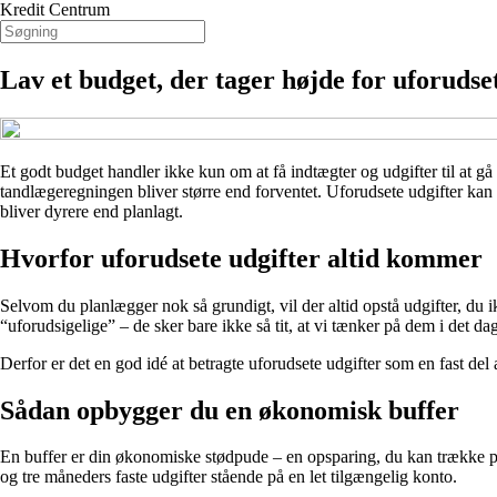
Kredit Centrum
Lav et budget, der tager højde for uforudse
Et godt budget handler ikke kun om at få indtægter og udgifter til at gå
tandlægeregningen bliver større end forventet. Uforudsete udgifter ka
bliver dyrere end planlagt.
Hvorfor uforudsete udgifter altid kommer
Selvom du planlægger nok så grundigt, vil der altid opstå udgifter, du i
“uforudsigelige” – de sker bare ikke så tit, at vi tænker på dem i det dag
Derfor er det en god idé at betragte uforudsete udgifter som en fast del a
Sådan opbygger du en økonomisk buffer
En buffer er din økonomiske stødpude – en opsparing, du kan trække på
og tre måneders faste udgifter stående på en let tilgængelig konto.