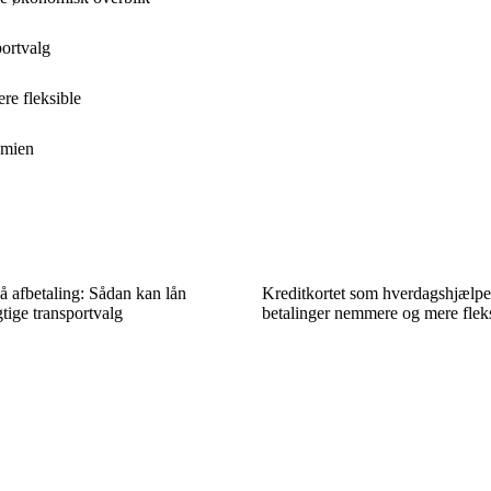
portvalg
re fleksible
omien
å afbetaling: Sådan kan lån
Kreditkortet som hverdagshjælpe
ige transportvalg
betalinger nemmere og mere flek