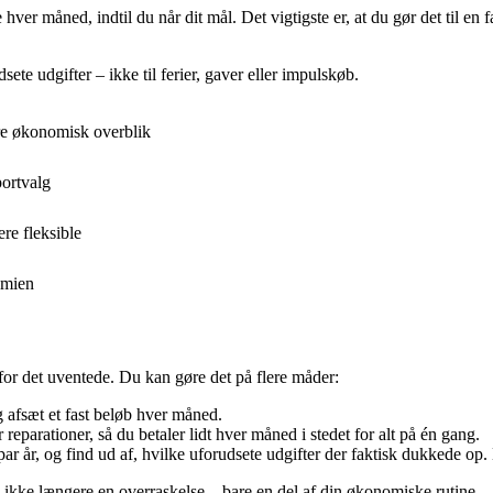
hver måned, indtil du når dit mål. Det vigtigste er, at du gør det til en 
te udgifter – ikke til ferier, gaver eller impulskøb.
re økonomisk overblik
portvalg
re fleksible
omien
g for det uventede. Du kan gøre det på flere måder:
 afsæt et fast beløb hver måned.
reparationer, så du betaler lidt hver måned i stedet for alt på én gang.
ar år, og find ud af, hvilke uforudsete udgifter der faktisk dukkede op. D
 de ikke længere en overraskelse – bare en del af din økonomiske rutine.