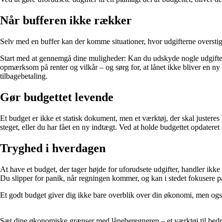
Når bufferen ikke rækker
Selv med en buffer kan der komme situationer, hvor udgifterne overstiger, 
Start med at gennemgå dine muligheder: Kan du udskyde nogle udgifter, f
opmærksom på renter og vilkår – og sørg for, at lånet ikke bliver en ny
tilbagebetaling.
Gør budgettet levende
Et budget er ikke et statisk dokument, men et værktøj, der skal juster
steget, eller du har fået en ny indtægt. Ved at holde budgettet opdateret s
Tryghed i hverdagen
At have et budget, der tager højde for uforudsete udgifter, handler ikke
Du slipper for panik, når regningen kommer, og kan i stedet fokusere på 
Et godt budget giver dig ikke bare overblik over din økonomi, men ogs
Sæt dine økonomiske grænser med låneberegneren – et værktøj til bed