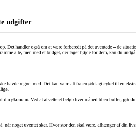
te udgifter
 op. Det handler også om at være forberedt på det uventede – de situatio
n ramme alle, men med et budget, der tager højde for dem, kan du undgå
kke havde regnet med. Det kan være alt fra en ødelagt cykel til en ekstra
lige.
f din økonomi. Ved at afsætte et beløb hver måned til en buffer, gør du de
, når noget uventet sker. Hvor stor den skal være, afhænger af din liv