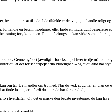
hvad du har sat til side. I de tilfælde er det vigtigt at handle roligt og 
orhandle en betalingsordning, eller finde en midlertidig besparelse et 
 belastning for økonomien. Et lille forbrugslån kan virke som en hurtig 
es løbende. Gennemgå det jævnligt – for eksempel hver tredje måned – og
ikrer du, at det fortsat afspejler din virkelighed – og at du altid har sty
 kun om tal. Det handler om tryghed. Når du ved, at du har en plan og en
at finde løsninger – fordi du allerede har forberedt dig.
å ro i hverdagen. Og det er måske den bedste investering, du kan lave.
re økonomisk overblik