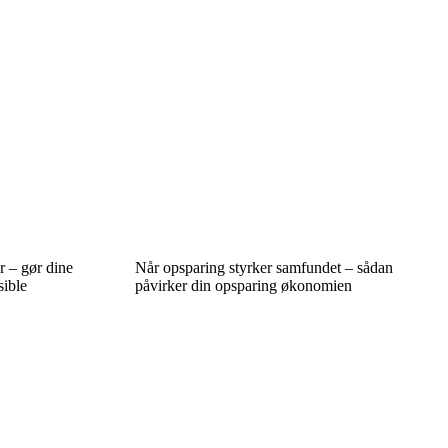
r – gør dine
Når opsparing styrker samfundet – sådan
sible
påvirker din opsparing økonomien