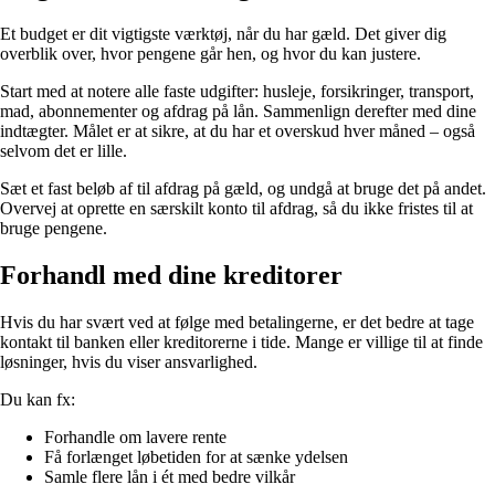
Et budget er dit vigtigste værktøj, når du har gæld. Det giver dig
overblik over, hvor pengene går hen, og hvor du kan justere.
Start med at notere alle faste udgifter: husleje, forsikringer, transport,
mad, abonnementer og afdrag på lån. Sammenlign derefter med dine
indtægter. Målet er at sikre, at du har et overskud hver måned – også
selvom det er lille.
Sæt et fast beløb af til afdrag på gæld, og undgå at bruge det på andet.
Overvej at oprette en særskilt konto til afdrag, så du ikke fristes til at
bruge pengene.
Forhandl med dine kreditorer
Hvis du har svært ved at følge med betalingerne, er det bedre at tage
kontakt til banken eller kreditorerne i tide. Mange er villige til at finde
løsninger, hvis du viser ansvarlighed.
Du kan fx:
Forhandle om lavere rente
Få forlænget løbetiden for at sænke ydelsen
Samle flere lån i ét med bedre vilkår