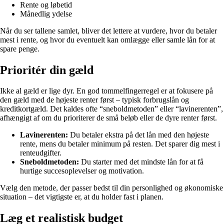
Rente og løbetid
Månedlig ydelse
Når du ser tallene samlet, bliver det lettere at vurdere, hvor du betaler
mest i rente, og hvor du eventuelt kan omlægge eller samle lån for at
spare penge.
Prioritér din gæld
Ikke al gæld er lige dyr. En god tommelfingerregel er at fokusere på
den gæld med de højeste renter først – typisk forbrugslån og
kreditkortgæld. Det kaldes ofte “sneboldmetoden” eller “lavinerenten”,
afhængigt af om du prioriterer de små beløb eller de dyre renter først.
Lavinerenten:
Du betaler ekstra på det lån med den højeste
rente, mens du betaler minimum på resten. Det sparer dig mest i
renteudgifter.
Sneboldmetoden:
Du starter med det mindste lån for at få
hurtige succesoplevelser og motivation.
Vælg den metode, der passer bedst til din personlighed og økonomiske
situation – det vigtigste er, at du holder fast i planen.
Læg et realistisk budget