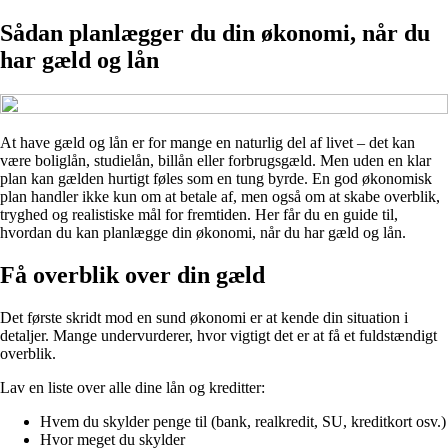
Sådan planlægger du din økonomi, når du
har gæld og lån
At have gæld og lån er for mange en naturlig del af livet – det kan
være boliglån, studielån, billån eller forbrugsgæld. Men uden en klar
plan kan gælden hurtigt føles som en tung byrde. En god økonomisk
plan handler ikke kun om at betale af, men også om at skabe overblik,
tryghed og realistiske mål for fremtiden. Her får du en guide til,
hvordan du kan planlægge din økonomi, når du har gæld og lån.
Få overblik over din gæld
Det første skridt mod en sund økonomi er at kende din situation i
detaljer. Mange undervurderer, hvor vigtigt det er at få et fuldstændigt
overblik.
Lav en liste over alle dine lån og kreditter:
Hvem du skylder penge til (bank, realkredit, SU, kreditkort osv.)
Hvor meget du skylder