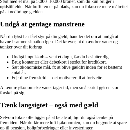
Start med et mål på 5.000–10.000 kroner, som du kun bruger i
nødstilfælde. Når bufferen er på plads, kan du fokusere mere målrettet
på at nedbringe gælden.
Undgå at gentage mønstrene
Når du først har fået styr på din gæld, handler det om at undgå at
havne i samme situation igen. Det kræver, at du ændrer vaner og
tænker over dit forbrug.
Undgå impulskøb – vent et døgn, før du beslutter dig.
Brug kontanter eller debetkort i stedet for kreditkort.
Sæt økonomiske mål, fx at blive gældfri inden for et bestemt
antal år.
Fejr dine fremskridt – det motiverer til at fortsætte.
At ændre økonomiske vaner tager tid, men små skridt gør en stor
forskel på sigt.
Tænk langsigtet – også med gæld
Selvom fokus ofte ligger på at betale af, bør du også tænke på
fremtiden. Når du får mere luft i økonomien, kan du begynde at spare
op til pension, boligforbedringer eller investeringer.